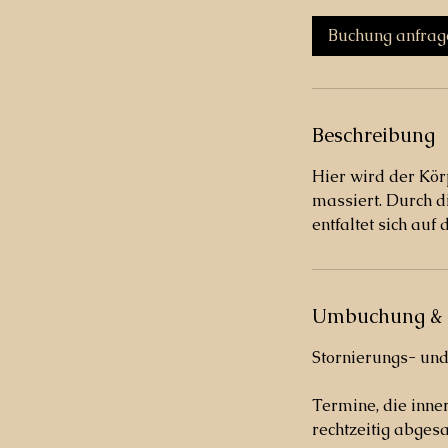
M
i
Buchung anfrag
n
.
Beschreibung
Hier wird der Kör
massiert. Durch d
entfaltet sich a
Umbuchung & 
Stornierungs- un
Termine, die inne
rechtzeitig abgesa