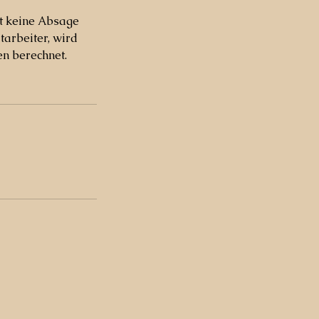
gt keine Absage
arbeiter, wird
en berechnet.