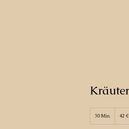
Kräute
42
Euro
30 Min.
3
42 €
0