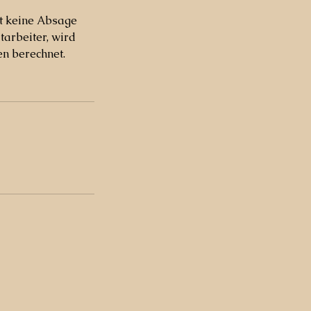
gt keine Absage
arbeiter, wird
en berechnet.