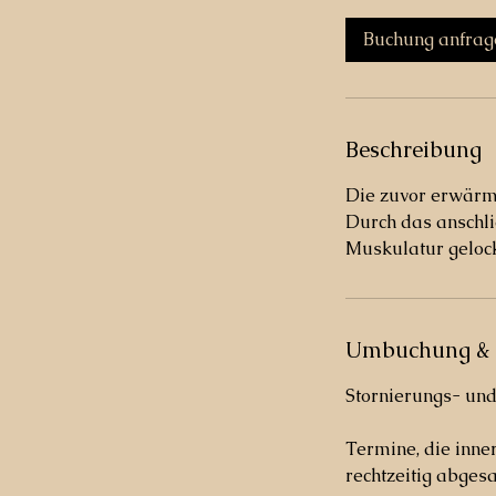
M
i
Buchung anfrag
n
.
Beschreibung
Die zuvor erwärm
Durch das anschl
Muskulatur gelock
Umbuchung & 
Stornierungs- un
Termine, die inne
rechtzeitig abgesa