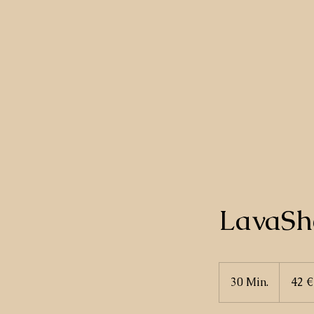
LavaSh
42
Euro
30 Min.
3
42 €
0