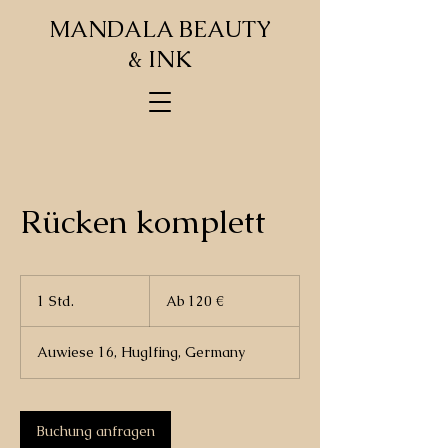
MANDALA BEAUTY
& INK
Rücken komplett
Ab
120
1 Std.
1
Ab 120 €
Euro
S
t
Auwiese 16, Huglfing, Germany
d
Buchung anfragen