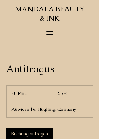
MANDALA BEAUTY
& INK
Antitragus
55
Euro
30 Min.
3
55 €
0
M
Auwiese 16, Huglfing, Germany
i
n
.
Buchung anfragen