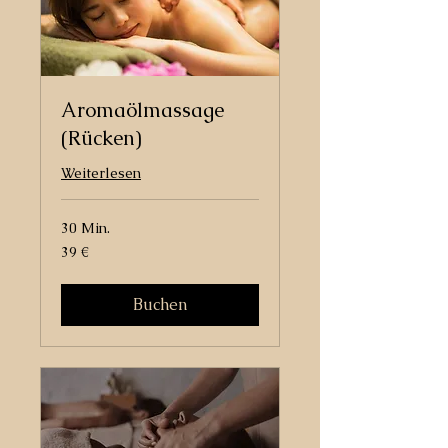
Aromaölmassage
(Rücken)
Weiterlesen
30 Min.
39
39 €
Euro
Buchen