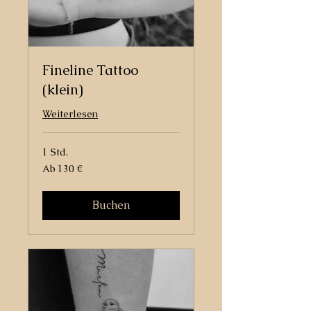
Fineline Tattoo
(klein)
Weiterlesen
1 Std.
Ab
Ab 130 €
130
Euro
Buchen