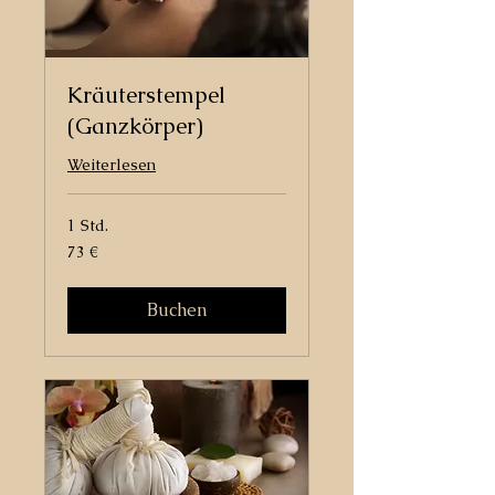
Kräuterstempel
(Ganzkörper)
Weiterlesen
1 Std.
73
73 €
Euro
Buchen