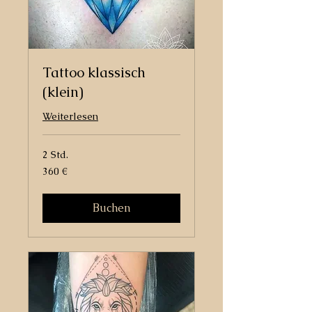
Tattoo klassisch
(klein)
Weiterlesen
2 Std.
360
360 €
Euro
Buchen