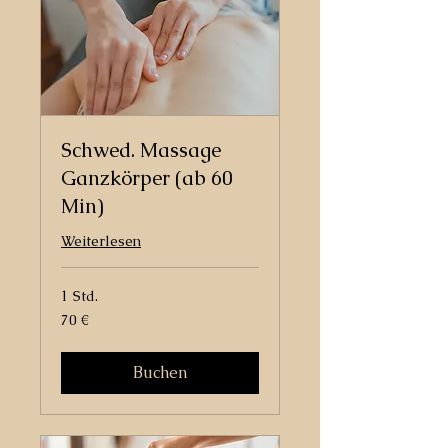
Schwed. Massage
Ganzkörper (ab 60
Min)
Weiterlesen
1 Std.
70
70 €
Euro
Buchen