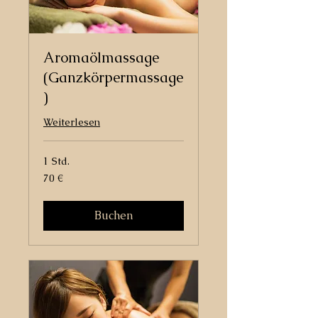
Aromaölmassage
(Ganzkörpermassage
)
Weiterlesen
1 Std.
70
70 €
Euro
Buchen