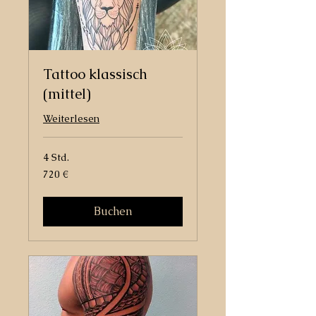
Tattoo klassisch
(mittel)
Weiterlesen
4 Std.
720
720 €
Euro
Buchen