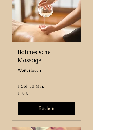
Balinesische
Massage
Weiterlesen
1 Std. 30 Min.
110
110 €
Euro
Buchen