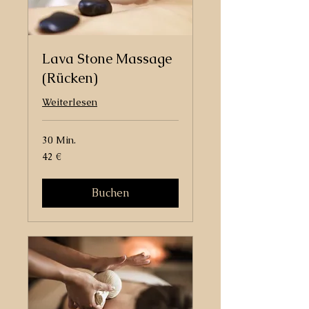
Lava Stone Massage
(Rücken)
Weiterlesen
30 Min.
42
42 €
Euro
Buchen