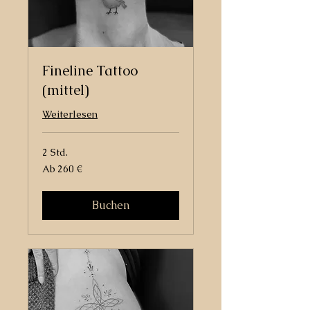
Fineline Tattoo
(mittel)
Weiterlesen
2 Std.
Ab
Ab 260 €
260
Euro
Buchen