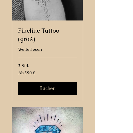
Fineline Tattoo
(groß)
Weiterlesen
3 Std.
Ab
Ab 390 €
390
Euro
Buchen