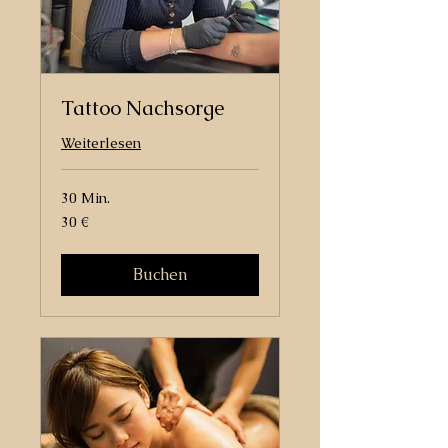
Tattoo Nachsorge
Weiterlesen
30 Min.
30
30 €
Euro
Buchen