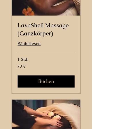
LavaShell Massage
(Ganzkörper)
Weiterlesen
1 Std.
73
73 €
Euro
Buchen