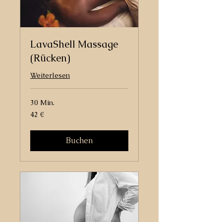
LavaShell Massage
(Rücken)
Weiterlesen
30 Min.
42
42 €
Euro
Buchen