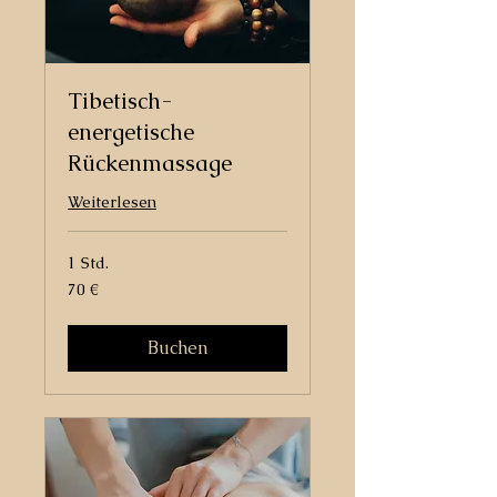
Tibetisch-
energetische
Rückenmassage
Weiterlesen
1 Std.
70
70 €
Euro
Buchen