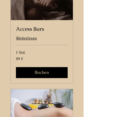
Access Bars
Weiterlesen
1 Std.
89
89 €
Euro
Buchen