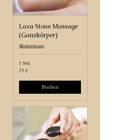
Lava Stone Massage
(Ganzkörper)
Weiterlesen
1 Std.
73
73 €
Euro
Buchen