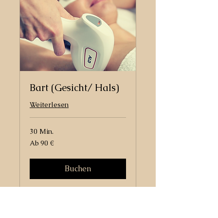
Bart (Gesicht/ Hals)
Weiterlesen
30 Min.
Ab
Ab 90 €
90
Euro
Buchen