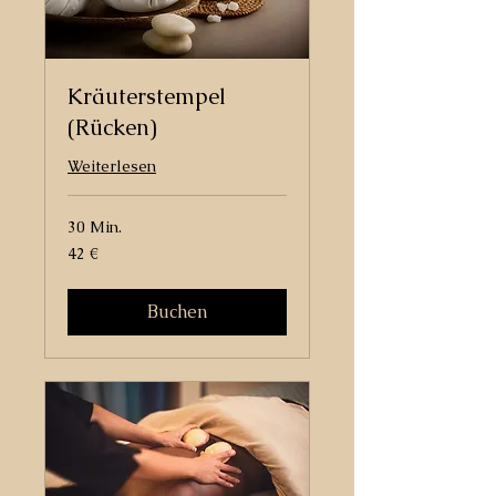
Kräuterstempel
(Rücken)
Weiterlesen
30 Min.
42
42 €
Euro
Buchen