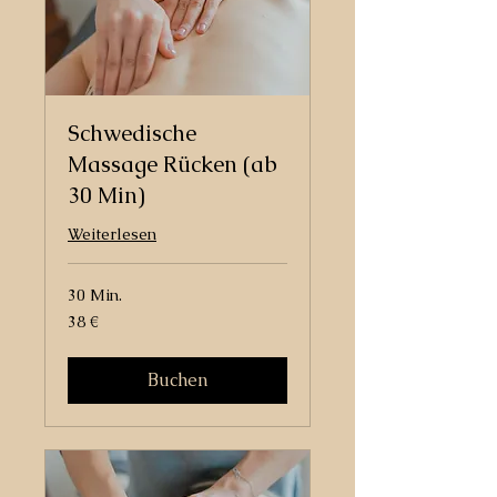
Schwedische
Massage Rücken (ab
30 Min)
Weiterlesen
30 Min.
38
38 €
Euro
Buchen