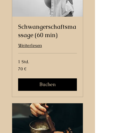
Schwangerschaftsma
ssage (60 min)
Weiterlesen
1 Std.
70
70 €
Euro
Buchen