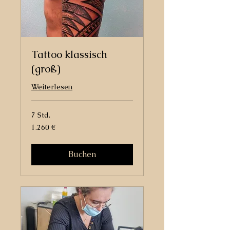
Tattoo klassisch
(groß)
Weiterlesen
7 Std.
1.260
1.260 €
Euro
Buchen