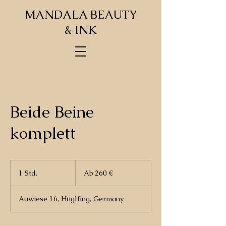
MANDALA BEAUTY
& INK
Beide Beine
komplett
Ab
260
1 Std.
1
Ab 260 €
Euro
S
t
Auwiese 16, Huglfing, Germany
d