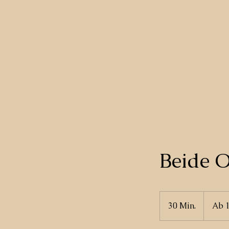
Beide 
Ab
140
30 Min.
3
Ab 
Euro
0