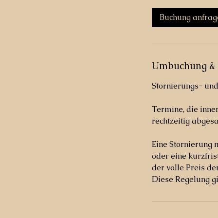
M
i
Buchung anfrag
n
.
Umbuchung & 
Stornierungs- un
Termine, die inne
rechtzeitig abgesa
Eine Stornierung 
oder eine kurzfri
der volle Preis d
Diese Regelung g