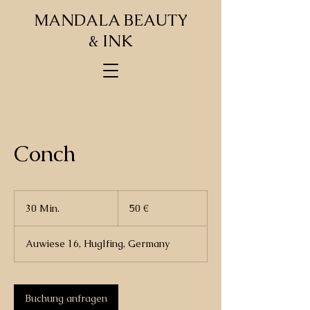
MANDALA BEAUTY
& INK
Conch
50
Euro
30 Min.
3
50 €
0
M
Auwiese 16, Huglfing, Germany
i
n
.
Buchung anfragen