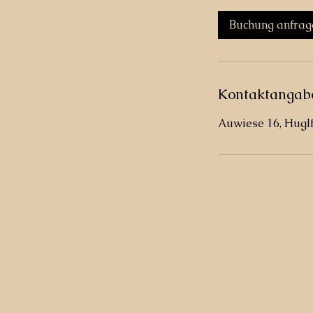
M
i
Buchung anfrag
n
.
Kontaktangab
Auwiese 16, Hugl