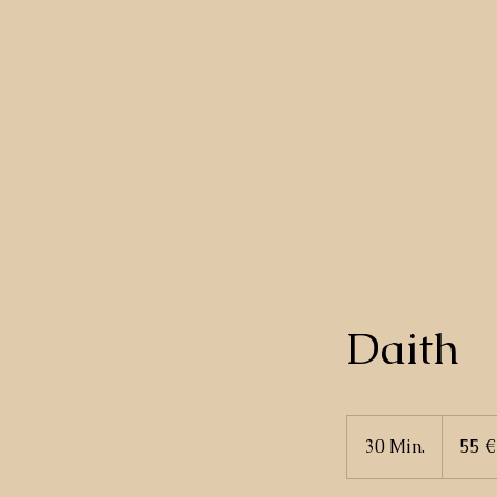
Daith
55
Euro
30 Min.
3
55 €
0