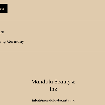
en
en
fing, Germany
Mandala Beauty &
Ink
info@mandala-beauty.ink