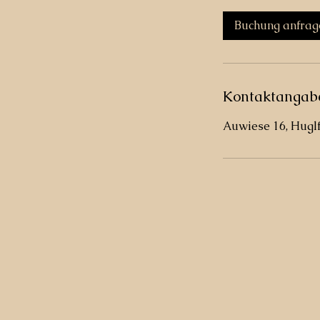
M
i
Buchung anfrag
n
.
Kontaktangab
Auwiese 16, Hugl