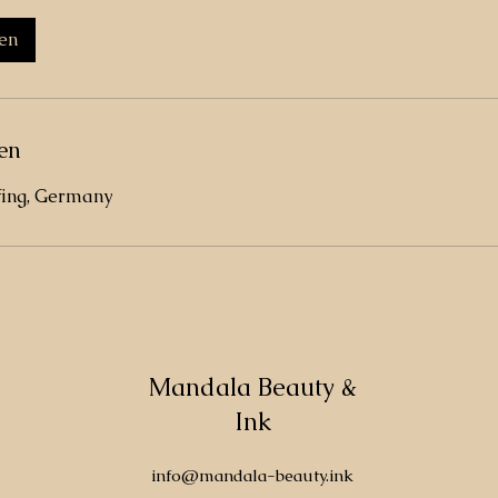
en
en
fing, Germany
Mandala Beauty &
Ink
info@mandala-beauty.ink