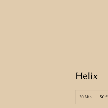
Helix
50
Euro
30 Min.
3
50 €
0