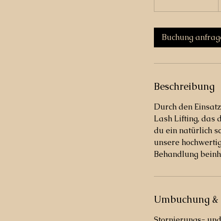
S
t
d
Buchung anfrag
1
5
M
i
Beschreibung
n
.
Durch den Einsatz
Lash Lifting, das 
du ein natürlich 
unsere hochwerti
Behandlung beinha
Umbuchung & 
Stornierungs- un