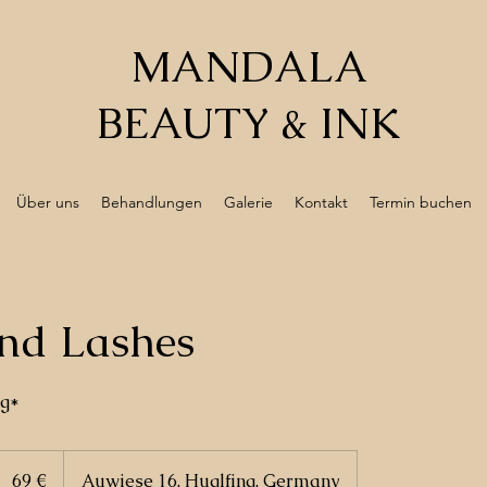
MANDALA
BEAUTY & INK
Über uns
Behandlungen
Galerie
Kontakt
Termin buchen
nd Lashes
g*
69
Euro
69 €
Auwiese 16, Huglfing, Germany