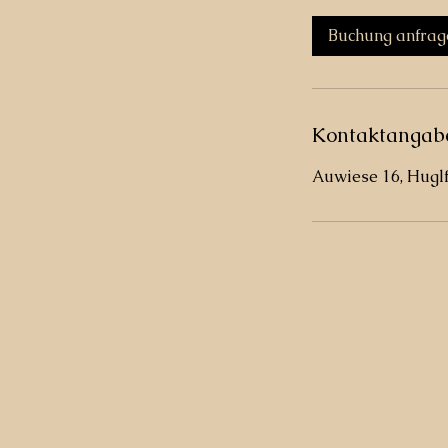
M
i
Buchung anfrag
n
.
Kontaktangab
Auwiese 16, Hugl