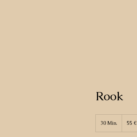
Rook
55
Euro
30 Min.
3
55 €
0