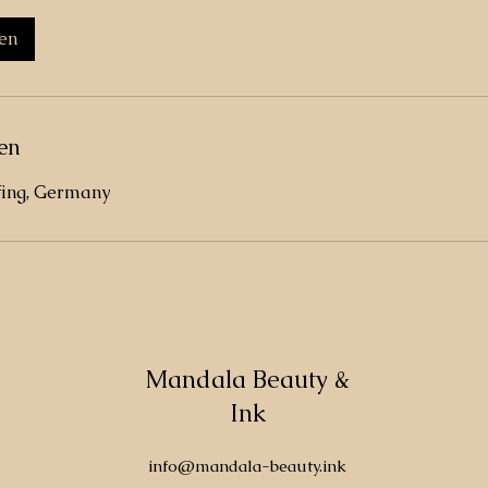
en
en
fing, Germany
Mandala Beauty &
Ink
info@mandala-beauty.ink